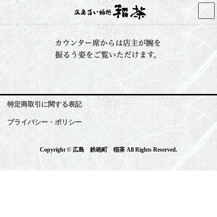
コ
ナ
ン
ビ
テ
ゲ
ン
ー
ツ
シ
へ
ョ
ス
ン
キ
に
ッ
移
プ
動
特定商取引に関する表記
プライバシー・ポリシー
Copyright © 広島 鉄砲町 稲茶 All Rights Reserved.