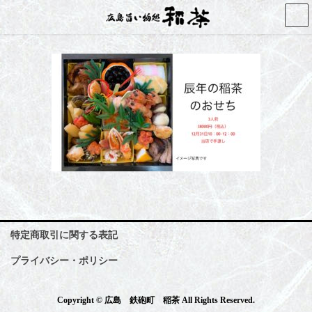
コ
ナ
ン
ビ
テ
ゲ
ン
ー
ツ
シ
へ
ョ
ス
ン
キ
に
ッ
移
プ
動
特定商取引に関する表記
プライバシー・ポリシー
Copyright © 広島 鉄砲町 稲茶 All Rights Reserved.