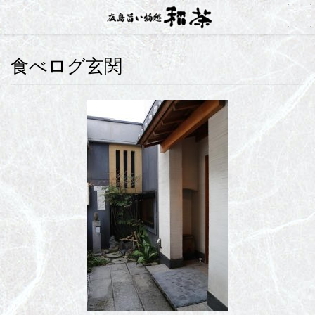
コ
ナ
ン
ビ
テ
ゲ
ン
ー
食べログ玄関
ツ
シ
へ
ョ
ス
ン
キ
に
ッ
移
プ
動