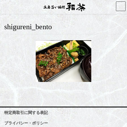
コ
ナ
ン
ビ
テ
ゲ
ン
ー
shigureni_bento
ツ
シ
へ
ョ
ス
ン
キ
に
ッ
移
プ
動
特定商取引に関する表記
プライバシー・ポリシー