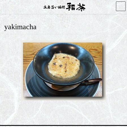
コ
ナ
ン
ビ
テ
ゲ
ン
ー
yakimacha
ツ
シ
へ
ョ
ス
ン
キ
に
ッ
移
プ
動