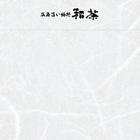
コ
ナ
ン
ビ
テ
ゲ
ン
ー
ツ
シ
へ
ョ
ス
ン
キ
に
ッ
移
プ
動