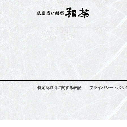
コ
ナ
ン
ビ
テ
ゲ
ン
ー
ツ
シ
へ
ョ
ス
ン
キ
に
ッ
移
プ
動
特定商取引に関する表記
プライバシー・ポリ