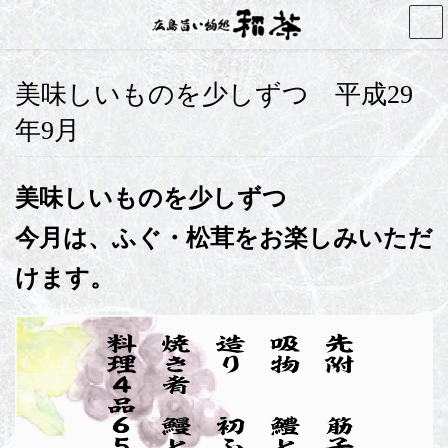
コ
ナ
ン
ビ
テ
ゲ
ン
ー
美味しいものを少しずつ 平成29
ツ
シ
へ
ョ
年9月
ス
ン
キ
に
ッ
移
美味しいものを少しずつ
プ
動
今月は、ふぐ・松茸をお楽しみいただ
けます。