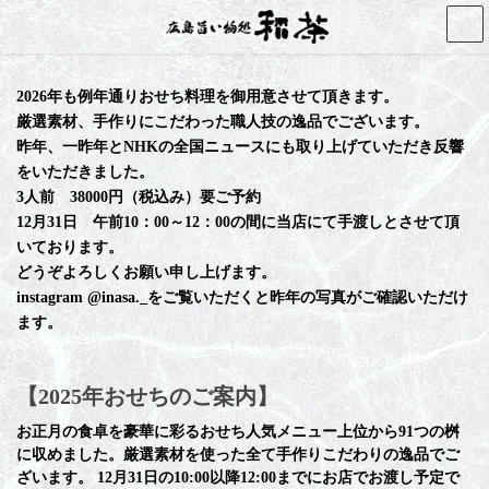
コ
ナ
ン
ビ
テ
ゲ
ン
ー
2026年も例年通りおせち料理を御用意させて頂きます。
ツ
シ
厳選素材、手作りにこだわった職人技の逸品でございます。
へ
ョ
昨年、一昨年とNHKの全国ニュースにも取り上げていただき反響
ス
ン
キ
に
をいただきました。
ッ
移
3人前 38000円（税込み）要ご予約
プ
動
12月31日 午前10：00～12：00の間に当店にて手渡しとさせて頂
いております。
どうぞよろしくお願い申し上げます。
instagram @inasa._をご覧いただくと昨年の写真がご確認いただけ
ます。
【2025年おせちのご案内】
お正月の食卓を豪華に彩るおせち人気メニュー上位から91つの桝
に収めました。厳選素材を使った全て手作りこだわりの逸品でご
ざいます。 12月31日の10:00以降12:00までにお店でお渡し予定で