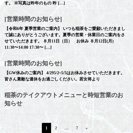
す。 ※写真は昨年のもの 昨 […]
[営業時間のお知らせ]
【令和6年 夏季営業のご案内】 いつも稲茶をご愛顧いただきまし
て誠にありがとうございます。夏季の営業・休業日のご案内をさ
せていただきます。 ８月11日（日） お休み ８月12日(月)
11:30〜14:00 17:30〜 […]
[営業時間のお知らせ]
【GW休みのご案内】 4/295/2~5/5はお休みさせていただきます。
皆さん素敵な連休をお過ごしください。若女将より
稲茶のテイクアウトメニューと時短営業のお
知らせ
投
固
固
固
1
2
…
7
»